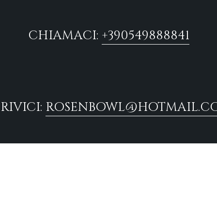
CHIAMACI:
+390549888841
RIVICI:
ROSENBOWL@HOTMAIL.C